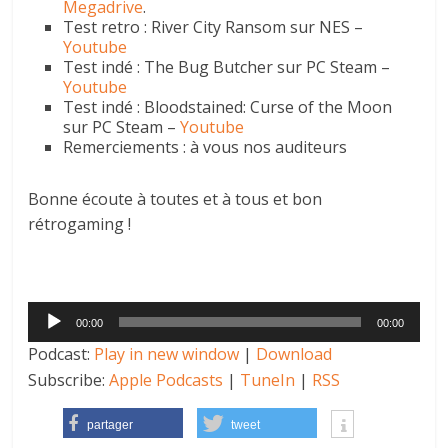
Megadrive
.
Test retro : River City Ransom sur NES –
Youtube
Test indé : The Bug Butcher sur PC Steam –
Youtube
Test indé : Bloodstained: Curse of the Moon
sur PC Steam –
Youtube
Remerciements : à vous nos auditeurs
Bonne écoute à toutes et à tous et bon
rétrogaming !
Lecteur
00:00
00:00
audio
Podcast:
Play in new window
|
Download
Subscribe:
Apple Podcasts
|
TuneIn
|
RSS
partager
tweet