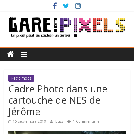
Passer
au
contenu
Gare
aux
Pixels
Retro mods
Cadre Photo dans une
Un
cartouche de NES de
pixel
peut
Jérôme
en
cacher
15 septembre 2019
Buzz
1 Commentaire
un