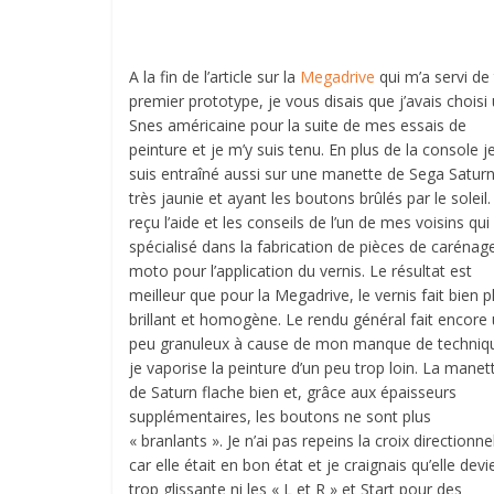
A la fin de l’article sur la
Megadrive
qui m’a servi de
premier prototype, je vous disais que j’avais choisi
Snes américaine pour la suite de mes essais de
peinture et je m’y suis tenu. En plus de la console 
suis entraîné aussi sur une manette de Sega Satur
très jaunie et ayant les boutons brûlés par le soleil. 
reçu l’aide et les conseils de l’un de mes voisins qui
spécialisé dans la fabrication de pièces de carénag
moto pour l’application du vernis. Le résultat est
meilleur que pour la Megadrive, le vernis fait bien p
brillant et homogène. Le rendu général fait encore
peu granuleux à cause de mon manque de techniqu
je vaporise la peinture d’un peu trop loin. La manet
de Saturn flache bien et, grâce aux épaisseurs
supplémentaires, les boutons ne sont plus
« branlants ». Je n’ai pas repeins la croix directionne
car elle était en bon état et je craignais qu’elle dev
trop glissante ni les « L et R » et Start pour des