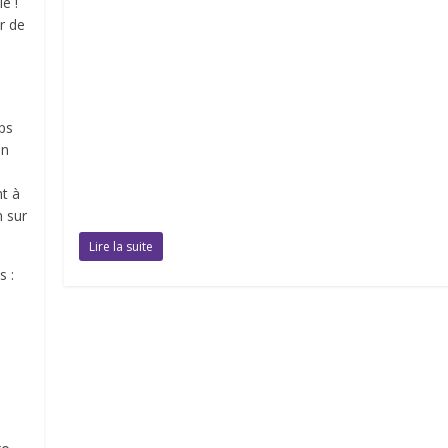
e !
r de
ps
en
nt à
n sur
Lire la suite
s :