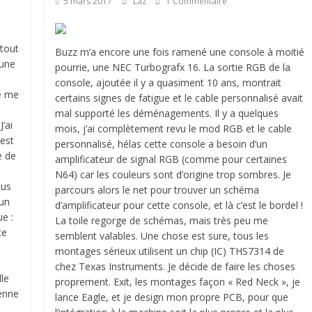
5 mars 2017
Laz
1 Commentaire
 tout
Buzz m’a encore une fois ramené une console à moitié
 une
pourrie, une NEC Turbografx 16. La sortie RGB de la
console, ajoutée il y a quasiment 10 ans, montrait
je me
certains signes de fatigue et le cable personnalisé avait
n
mal supporté les déménagements. Il y a quelques
J’ai
mois, j’ai complètement revu le mod RGB et le cable
 est
personnalisé, hélas cette console a besoin d’un
e de
amplificateur de signal RGB (comme pour certaines
N64) car les couleurs sont d’origine trop sombres. Je
lus
parcours alors le net pour trouver un schéma
 un
d’amplificateur pour cette console, et là c’est le bordel !
e :
La toile regorge de schémas, mais très peu me
te
semblent valables. Une chose est sure, tous les
montages sérieux utilisent un chip (IC) THS7314 de
chez Texas Instruments. Je décide de faire les choses
lle
proprement. Exit, les montages façon « Red Neck », je
ienne
lance Eagle, et je design mon propre PCB, pour que