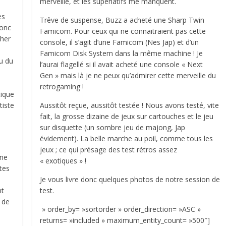
merveille, et les superlatifs me manquent.
es
Trêve de suspense, Buzz a acheté une Sharp Twin
donc
Famicom. Pour ceux qui ne connaitraient pas cette
cher
console, il s’agit d’une Famicom (Nes Jap) et d’un
Famicom Disk System dans la même machine ! Je
u du
l’aurai flagellé si il avait acheté une console « Next
Gen » mais là je ne peux qu’admirer cette merveille du
retrogaming !
tique
tiste
Aussitôt reçue, aussitôt testée ! Nous avons testé, vite
fait, la grosse dizaine de jeux sur cartouches et le jeu
sur disquette (un sombre jeu de majong, Jap
évidement). La belle marche au poil, comme tous les
jeux ; ce qui présage des test rétros assez
une
« exotiques » !
tes
Je vous livre donc quelques photos de notre session de
nt
test.
 de
» order_by= »sortorder » order_direction= »ASC »
returns= »included » maximum_entity_count= »500″]