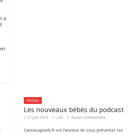
te
,
t à
é
ner
Photos
Les nouveaux bébés du podcast
27 juin 2016
Laz
Aucun commentaire
e
Gareauxpixels.fr est heureux de vous présenter ses