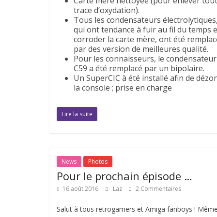
Carte mère nettoyée (pour enlever tou
trace d’oxydation).
Tous les condensateurs électrolytiques
qui ont tendance à fuir au fil du temps e
corroder la carte mère, ont été remplac
par des version de meilleures qualité.
Pour les connaisseurs, le condensateur
C59 a été remplacé par un bipolaire.
Un SuperCIC à été installé afin de dézo
la console ; prise en charge
Lire la suite
News
Photos
Pour le prochain épisode …
16 août 2016
Laz
2 Commentaires
Salut à tous retrogamers et Amiga fanboys ! Mêm