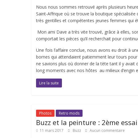
Nous nous sommes retrouvé après plusieurs heures
Saint-Affrique où se trouve la boutique spécialisé
très gentilles et compétentes jeunes femmes qui é
Mon ami Dave a très vite trouvé, grâce à elles, so
comportait les pièces qu’il recherchait pour continu
Une fois l’affaire conclue, nous avons eu droit à une
bornes qui attendaient patiemment leur tours pour
ne savions plus où donner de la tète tant il y ava
long moments avec nos hôtes au milieux d’engin es
Lire la suite
Photos
Retro mods
Buzz et la peinture : 2ème essai
11 mars 2017
Buzz
Aucun commentaire