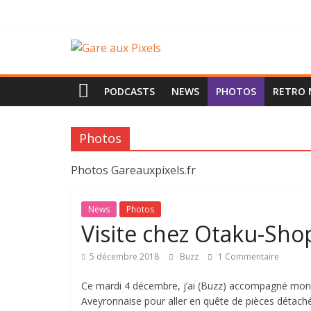
Passer
au
contenu
Gare
aux
PODCASTS
NEWS
PHOTOS
RETRO
Pixels
Photos
Un
Photos Gareauxpixels.fr
pixel
peut
News
Photos
en
Visite chez Otaku-Shop
cacher
un
5 décembre 2018
Buzz
1 Commentaire
autre
…
Ce mardi 4 décembre, j’ai (Buzz) accompagné mon 
Aveyronnaise pour aller en quête de pièces détach