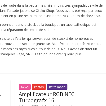
 de route dans la petite mais néanmoins très sympathique ville de
e dans l’arcade japonaise Otaku-Shop. Nous avons été reçu par deux
taient en pleine restauration d’une borne NEO Candy de chez SNK.
n bonheur dans le stock de la boutique : un tube cathodique qui
er la réparation de l’écran de sa borne.
 visite de l’atelier qui servait aussi de stock à de nombreuses
 retrouver une seconde jeunesse. Bien évidemment, très vite nous
it de machines mythiques autour de nous. Nous avons discuter un
tampillés Sega, SNK, Taito pour ne citer qu’eux, puis
News
Photos
Retro mods
.
Amplificateur RGB NEC
Turbografx 16