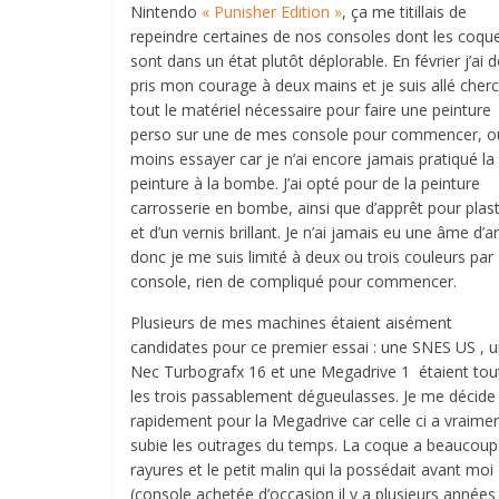
Nintendo
« Punisher Edition »
, ça me titillais de
repeindre certaines de nos consoles dont les coqu
sont dans un état plutôt déplorable. En février j’ai 
pris mon courage à deux mains et je suis allé cher
tout le matériel nécessaire pour faire une peinture
perso sur une de mes console pour commencer, o
moins essayer car je n’ai encore jamais pratiqué la
peinture à la bombe. J’ai opté pour de la peinture
carrosserie en bombe, ainsi que d’apprêt pour plas
et d’un vernis brillant. Je n’ai jamais eu une âme d’ar
donc je me suis limité à deux ou trois couleurs par
console, rien de compliqué pour commencer.
Plusieurs de mes machines étaient aisément
candidates pour ce premier essai : une SNES US , 
Nec Turbografx 16 et une Megadrive 1 étaient tou
les trois passablement dégueulasses. Je me décide
rapidement pour la Megadrive car celle ci a vraime
subie les outrages du temps. La coque a beaucoup
rayures et le petit malin qui la possédait avant moi
(console achetée d’occasion il y a plusieurs années