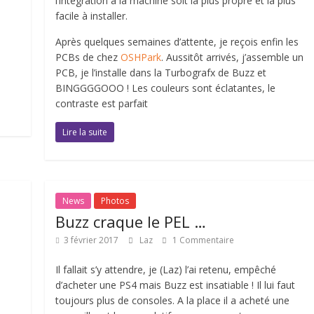
l’intégration à la machine soit la plus propre et la plus
facile à installer.
Après quelques semaines d’attente, je reçois enfin les
PCBs de chez
OSHPark
. Aussitôt arrivés, j’assemble un
PCB, je l’installe dans la Turbografx de Buzz et
BINGGGGOOO ! Les couleurs sont éclatantes, le
contraste est parfait
Lire la suite
News
Photos
Buzz craque le PEL …
3 février 2017
Laz
1 Commentaire
Il fallait s’y attendre, je (Laz) l’ai retenu, empêché
d’acheter une PS4 mais Buzz est insatiable ! Il lui faut
toujours plus de consoles. A la place il a acheté une