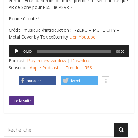
et nous vous parlerons de notre premier ressenti du casque
VR de Sony pour PS5 : le PSVR 2.
Bonne écoute !
Crédit : musique d’introduction : F-ZERO – MUTE CITY –
Metal Cover by ToxicxEternity
Lien Youtube
Lecteur
00:00
00:00
audio
Podcast:
Play in new window
|
Download
Subscribe:
Apple Podcasts
|
TuneIn
|
RSS
partager
tweet
Lire la suite