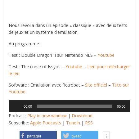
Nous revoila dans un épisode « classique » avec deux tests
de jeux et un système d’émulation
Au programme :
Test : Double Dragon II sur Nintendo NES –
Youtube
Test : The curse of Issyos –
Youtube
–
Lien pour télécharger
le jeu
Software : Emulation avec Retrobat –
Site officiel
–
Tuto sur
Youtube
Lecteur
00:00
00:00
audio
Podcast:
Play in new window
|
Download
Subscribe:
Apple Podcasts
|
TuneIn
|
RSS
partager
tweet