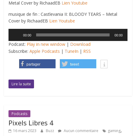
Metal Cover by RichaadEB
Lien Youtube
musique de fin : Castlevania II: BLOODY TEARS – Metal
Cover by RichaadEB
Lien Youtube
Lecteur
00:00
00:00
audio
Podcast:
Play in new window
|
Download
Subscribe:
Apple Podcasts
|
TuneIn
|
RSS
partager
tweet
Lire la suite
Podcasts
Pixels Libres 4
,
16 mars 2023
Buzz
Aucun commentaire
gaming