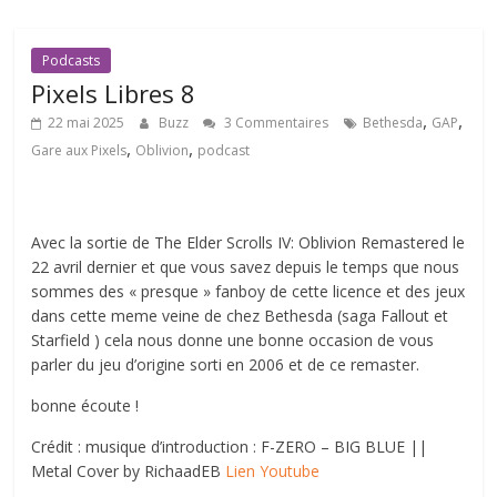
Podcasts
Pixels Libres 8
,
,
22 mai 2025
Buzz
3 Commentaires
Bethesda
GAP
,
,
Gare aux Pixels
Oblivion
podcast
Avec la sortie de The Elder Scrolls IV: Oblivion Remastered le
22 avril dernier et que vous savez depuis le temps que nous
sommes des « presque » fanboy de cette licence et des jeux
dans cette meme veine de chez Bethesda (saga Fallout et
Starfield ) cela nous donne une bonne occasion de vous
parler du jeu d’origine sorti en 2006 et de ce remaster.
bonne écoute !
Crédit : musique d’introduction : F-ZERO – BIG BLUE ||
Metal Cover by RichaadEB
Lien Youtube