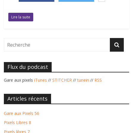
Lire la suite
Flux du podcast
Gare aux pixels
iTunes
//
STITCHER
//
tunein
//
RSS
Articles récents
Gare aux Pixels 56
Pixels Libres 8
Pixels libres 7