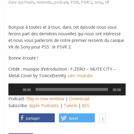
,
,
,
,
,
,
Gare aux Pixels
nintendo
podcast
PSVR
PSVR 2
sony
VR
Bonjour à toutes et à tous, dans cet épisode nous vous
ferons part des dernières nouvelles qui nous ont intéressé
et nous vous parlerons de notre premier ressenti du casque
VR de Sony pour PS5 : le PSVR 2.
Bonne écoute !
Crédit : musique d’introduction : F-ZERO – MUTE CITY –
Metal Cover by ToxicxEternity
Lien Youtube
Lecteur
00:00
00:00
audio
Podcast:
Play in new window
|
Download
Subscribe:
Apple Podcasts
|
TuneIn
|
RSS
partager
tweet