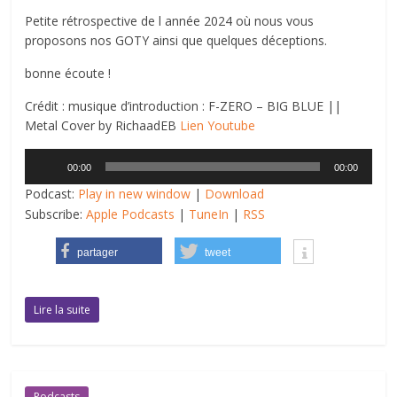
Petite rétrospective de l année 2024 où nous vous
proposons nos GOTY ainsi que quelques déceptions.
bonne écoute !
Crédit : musique d’introduction : F-ZERO – BIG BLUE ||
Metal Cover by RichaadEB
Lien Youtube
Lecteur
00:00
00:00
audio
Podcast:
Play in new window
|
Download
Subscribe:
Apple Podcasts
|
TuneIn
|
RSS
partager
tweet
Lire la suite
Podcasts