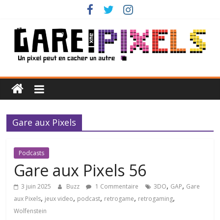
Passer
au
contenu
Gare
aux
Gare aux Pixels
Pixels
Un
Podcasts
pixel
Gare aux Pixels 56
peut
,
,
3 juin 2025
Buzz
1 Commentaire
3DO
GAP
Gare
en
,
,
,
,
,
aux Pixels
jeux video
podcast
retrogame
retrogaming
cacher
un
Wolfenstein