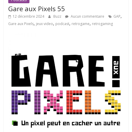
Gare aux Pixels 55
,
12 décembre 2024
Buzz
Aucun commentaire
GAP
,
,
,
,
Gare aux Pixels
jeux video
podcast
retrogame
retrogaming