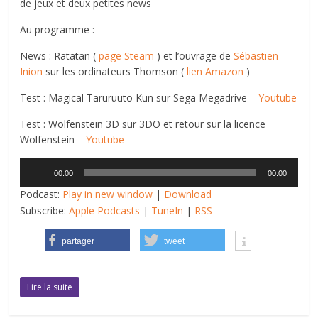
de jeux et deux petites news
Au programme :
News : Ratatan (
page Steam
) et l’ouvrage de
Sébastien
Inion
sur les ordinateurs Thomson (
lien Amazon
)
Test : Magical Taruruuto Kun sur Sega Megadrive –
Youtube
Test : Wolfenstein 3D sur 3DO et retour sur la licence
Wolfenstein –
Youtube
Lecteur
00:00
00:00
audio
Podcast:
Play in new window
|
Download
Subscribe:
Apple Podcasts
|
TuneIn
|
RSS
partager
tweet
Lire la suite