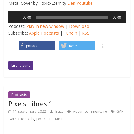
Metal Cover by ToxicxEternity
Lien Youtube
Lecteur
00:00
00:00
audio
Podcast:
Play in new window
|
Download
Subscribe:
Apple Podcasts
|
TuneIn
|
RSS
partager
tweet
Lire la suite
Podcasts
Pixels Libres 1
,
11 septembre 2022
Buzz
Aucun commentaire
GAP
,
,
Gare aux Pixels
podcast
TMNT