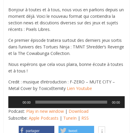
Bonjour à toutes et à tous, nous vous en parlions depuis un
moment déjà. Voici le nouveau format qui contiendra la
section news et discutions diverses sur des jeux et sujets
récents : Pixels Libres.
Ce premier épisode traitera surtout des derniers jeux sortis
dans l’univers des Tortues Ninja : TMNT Shredder’s Revenge
et la The Cowabunga Collection.
Nous espérons que cela vous plaira, bonne écoute à toutes
et à tous !
Credit : musique d’introduction : F-ZERO – MUTE CITY –
Metal Cover by ToxicxEternity
Lien Youtube
Lecteur
00:00
00:00
audio
Podcast:
Play in new window
|
Download
Subscribe:
Apple Podcasts
|
TuneIn
|
RSS
partager
tweet