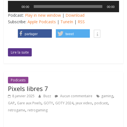
Lecteur
00:00
00:00
audio
Podcast:
Play in new window
|
Download
Subscribe:
Apple Podcasts
|
TuneIn
|
RSS
partager
tweet
Lire la suite
Podcasts
Pixels libres 7
,
8 janvier 2025
Buzz
Aucun commentaire
gaming
,
,
,
,
,
,
GAP
Gare aux Pixels
GOTY
GOTY 2024
jeux video
podcast
,
retrogame
retrogaming