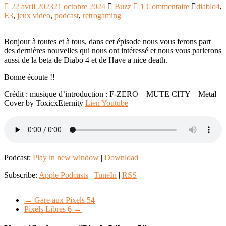
22 avril 2023
21 octobre 2024
Buzz
1 Commentaire
diablo4
,
E3
,
jeux video
,
podcast
,
retrogaming
Bonjour à toutes et à tous, dans cet épisode nous vous ferons part
des dernières nouvelles qui nous ont intéressé et nous vous parlerons
aussi de la beta de Diabo 4 et de Have a nice death.
Bonne écoute !!
Crédit : musique d’introduction : F-ZERO – MUTE CITY – Metal
Cover by ToxicxEternity
Lien Youtube
Podcast:
Play in new window
|
Download
Subscribe:
Apple Podcasts
|
TuneIn
|
RSS
←
Gare aux Pixels 54
Pixels Libres 6
→