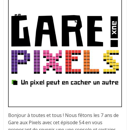
autre
…
Bonjour à toutes et tous ! Nous fêtons les 7 ans de
Gare aux Pixels avec cet épisode 54 en vous
proposant de revenir une une console et certains