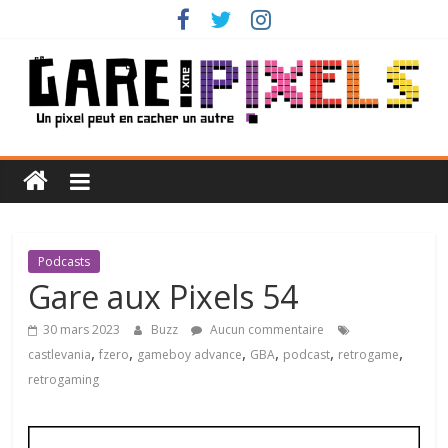
Passer
au
contenu
Gare
aux
Pixels
Podcasts
Gare aux Pixels 54
Un
30 mars 2023
Buzz
Aucun commentaire
pixel
,
,
,
,
,
,
castlevania
fzero
gameboy advance
GBA
podcast
retrogame
peut
retrogaming
en
cacher
un