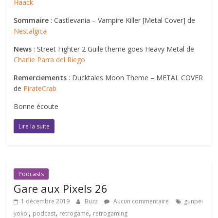
Haack
Sommaire
: Castlevania – Vampire Killer [Metal Cover] de
Nestalgica
News
: Street Fighter 2 Guile theme goes Heavy Metal de
Charlie Parra del Riego
Remerciements
: Ducktales Moon Theme – METAL COVER
de
PirateCrab
Bonne écoute
Lire la suite
Podcasts
Gare aux Pixels 26
1 décembre 2019
Buzz
Aucun commentaire
gunpei
,
,
,
yokoi
podcast
retrogame
retrogaming