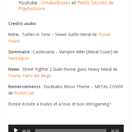
Youtube :
OmakeBooks
et
Petits Secrets de
Playhistoire
Credits audio
:
Intro
: Turtles in Time – Sewer Surfin Metal de
Florian
Haack
Sommaire
: Castlevania – Vampire Killer [Metal Cover] de
Nestalgica
News
: Street Fighter 2 Guile theme goes Heavy Metal de
Charlie Parra del Riego
Remerciements
: Ducktales Moon Theme – METAL COVER
de
PirateCrab
Bonne écoute à toutes et à tous et bon retrogaming !
Lecteur
00:00
00:00