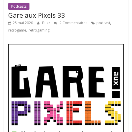
Podcasts
Gare aux Pixels 33
,
25 mai 2020
Buzz
2 Commentaires
podcast
,
retrogame
retrogaming