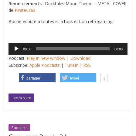
Remerciements
: Ducktales Moon Theme – METAL COVER
de
PirateCrab
Bonne écoute à toutes et à tous et bon retrogaming !
Lecteur
00:00
00:00
audio
Podcast:
Play in new window
|
Download
Subscribe:
Apple Podcasts
|
TuneIn
|
RSS
partager
tweet
Lire la suite
Podcasts