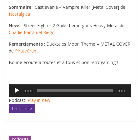
Sommaire
: Castlevania – Vampire Killer [Metal Cover] de
Nestalgica
News
: Street Fighter 2 Guile theme goes Heavy Metal de
Charlie Parra del Riego
Remerciements
: Ducktales Moon Theme – METAL COVER
de
PirateCrab
Bonne écoute à toutes et à tous et bon retrogaming !
Lecteur
00:00
00:00
audio
Podcast:
Play in new
Lire la suite
Podcasts