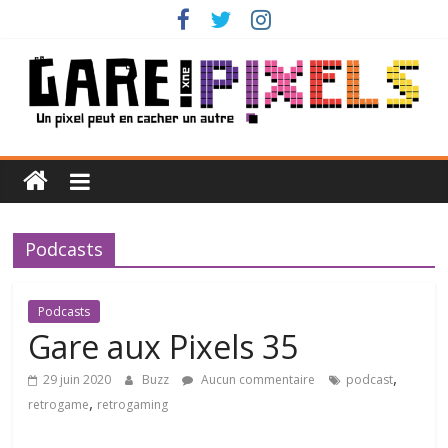
Passer
au
contenu
Gare
aux
Podcasts
Pixels
Un
Podcasts
pixel
Gare aux Pixels 35
peut
,
29 juin 2020
Buzz
Aucun commentaire
podcast
en
,
retrogame
retrogaming
cacher
un