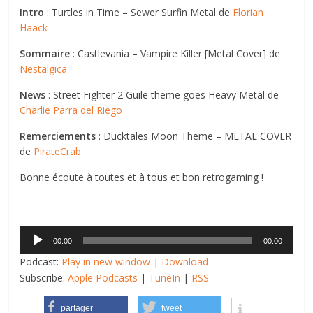
Intro
: Turtles in Time – Sewer Surfin Metal de
Florian
Haack
Sommaire
: Castlevania – Vampire Killer [Metal Cover] de
Nestalgica
News
: Street Fighter 2 Guile theme goes Heavy Metal de
Charlie Parra del Riego
Remerciements
: Ducktales Moon Theme – METAL COVER
de
PirateCrab
Bonne écoute à toutes et à tous et bon retrogaming !
Lecteur
00:00
00:00
audio
Podcast:
Play in new window
|
Download
Subscribe:
Apple Podcasts
|
TuneIn
|
RSS
partager
tweet