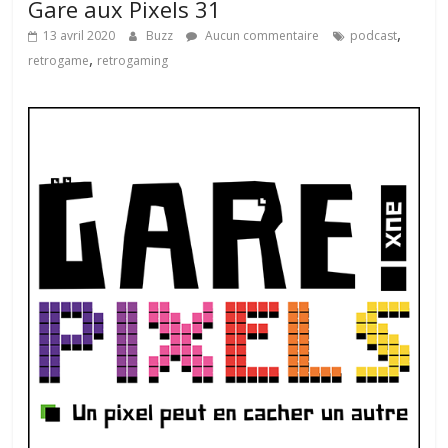
Gare aux Pixels 31
,
13 avril 2020
Buzz
Aucun commentaire
podcast
,
retrogame
retrogaming