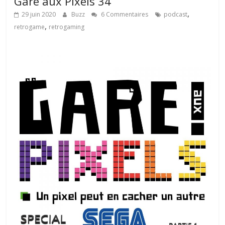
Gare aux Pixels 34
,
29 juin 2020
Buzz
6 Commentaires
podcast
,
retrogame
retrogaming