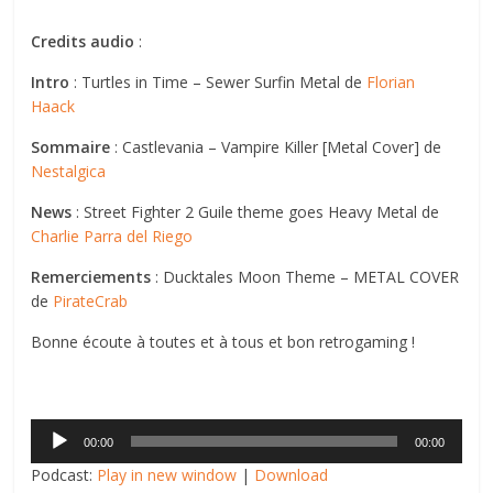
Credits audio
:
Intro
: Turtles in Time – Sewer Surfin Metal de
Florian
Haack
Sommaire
: Castlevania – Vampire Killer [Metal Cover] de
Nestalgica
News
: Street Fighter 2 Guile theme goes Heavy Metal de
Charlie Parra del Riego
Remerciements
: Ducktales Moon Theme – METAL COVER
de
PirateCrab
Bonne écoute à toutes et à tous et bon retrogaming !
Lecteur
00:00
00:00
audio
Podcast:
Play in new window
|
Download