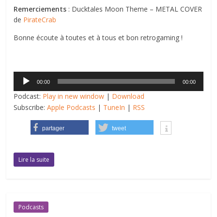
Remerciements
: Ducktales Moon Theme – METAL COVER
de
PirateCrab
Bonne écoute à toutes et à tous et bon retrogaming !
Lecteur
00:00
00:00
audio
Podcast:
Play in new window
|
Download
Subscribe:
Apple Podcasts
|
TuneIn
|
RSS
partager
tweet
Lire la suite
Podcasts