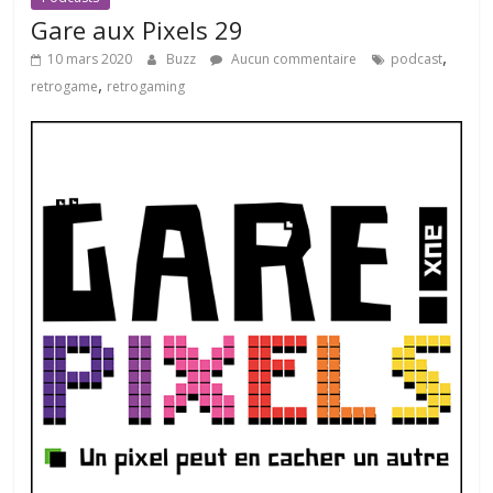
Gare aux Pixels 29
,
10 mars 2020
Buzz
Aucun commentaire
podcast
,
retrogame
retrogaming