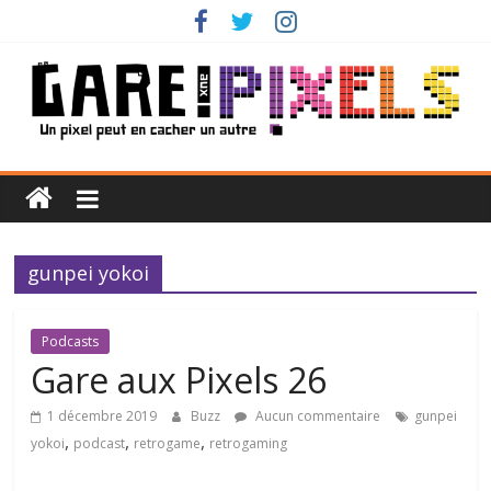
Passer
au
contenu
Gare
aux
gunpei yokoi
Pixels
Un
Podcasts
pixel
Gare aux Pixels 26
peut
1 décembre 2019
Buzz
Aucun commentaire
gunpei
en
,
,
,
yokoi
podcast
retrogame
retrogaming
cacher
un