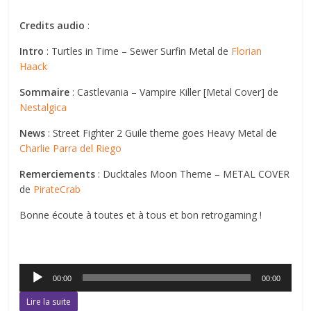
Credits audio
:
Intro
: Turtles in Time – Sewer Surfin Metal de
Florian
Haack
Sommaire
: Castlevania – Vampire Killer [Metal Cover] de
Nestalgica
News
: Street Fighter 2 Guile theme goes Heavy Metal de
Charlie Parra del Riego
Remerciements
: Ducktales Moon Theme – METAL COVER
de
PirateCrab
Bonne écoute à toutes et à tous et bon retrogaming !
Lecteur
00:00
00:00
audio
Lire la suite