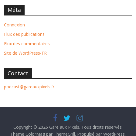
Méta
Connexion
Flux des publications
Flux des commentaires
Site de WordPress-FR
Contact
podcast@gareauxpixels.fr
Copyright © 2026
Gare aux Pixels
. Tous droits réservés.
Theme
ColorMag
par ThemeGrill. Propulsé par
WordPress
.