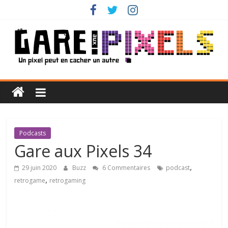
Passer
au
contenu
Gare
aux
Pixels
Podcasts
Gare aux Pixels 34
Un
,
29 juin 2020
Buzz
6 Commentaires
podcast
pixel
,
retrogame
retrogaming
peut
en
cacher
un