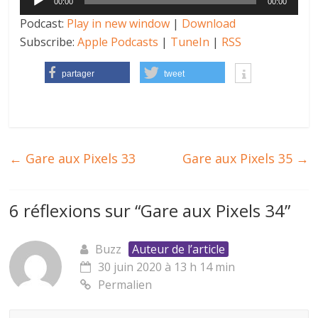
00:00
00:00
audio
Podcast:
Play in new window
|
Download
Subscribe:
Apple Podcasts
|
TuneIn
|
RSS
partager
tweet
←
Gare aux Pixels 33
Gare aux Pixels 35
→
6 réflexions sur “
Gare aux Pixels 34
”
Buzz
Auteur de l’article
30 juin 2020 à 13 h 14 min
Permalien