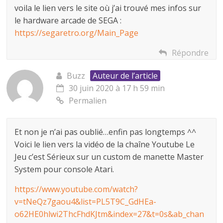
voila le lien vers le site où j’ai trouvé mes infos sur
le hardware arcade de SEGA :
https://segaretro.org/Main_Page
Répondre
Buzz
Auteur de l’article
30 juin 2020 à 17 h 59 min
Permalien
Et non je n’ai pas oublié…enfin pas longtemps ^^
Voici le lien vers la vidéo de la chaîne Youtube Le
Jeu c’est Sérieux sur un custom de manette Master
System pour console Atari.
https://www.youtube.com/watch?
v=tNeQz7gaou4&list=PL5T9C_GdHEa-
o62HE0hlwi2ThcFhdKJtm&index=27&t=0s&ab_chan