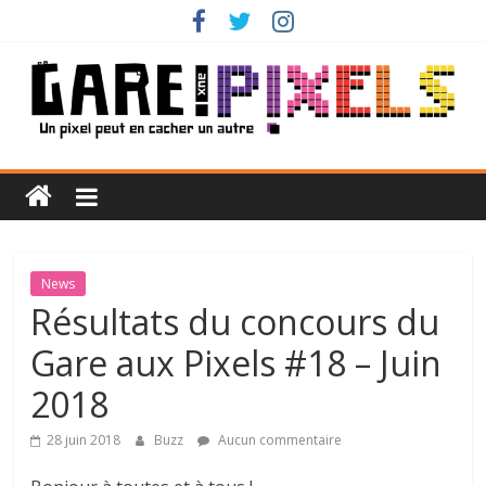
Passer
au
contenu
Gare
aux
Pixels
News
Résultats du concours du
Un
Gare aux Pixels #18 – Juin
pixel
peut
2018
en
cacher
28 juin 2018
Buzz
Aucun commentaire
un