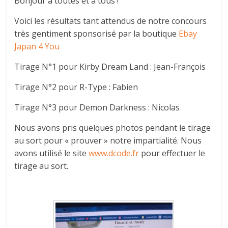
Bonjour à toutes et à tous !
autre
…
Voici les résultats tant attendus de notre concours
très gentiment sponsorisé par la boutique
Ebay
Japan 4 You
Tirage N°1 pour Kirby Dream Land : Jean-François
Tirage N°2 pour R-Type : Fabien
Tirage N°3 pour Demon Darkness : Nicolas
Nous avons pris quelques photos pendant le tirage
au sort pour « prouver » notre impartialité. Nous
avons utilisé le site
www.dcode.fr
pour effectuer le
tirage au sort.