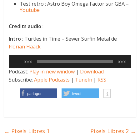
Test retro : Astro Boy Omega Factor sur GBA –
Youtube
Credits audio
:
Intro
: Turtles in Time – Sewer Surfin Metal de
Florian Haack
Lecteur
00:00
00:00
audio
Podcast:
Play in new window
|
Download
Subscribe:
Apple Podcasts
|
TuneIn
|
RSS
partager
tweet
←
Pixels Libres 1
Pixels Libres 2
→