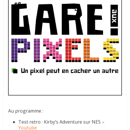
autre
…
Au programme :
Test retro : Kirby’s Adventure sur NES –
Youtube