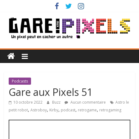
Passer
au
contenu
Gare
aux
Pixels
Podcasts
Gare aux Pixels 51
Un
10 octobre 2022
Buzz
Aucun commentaire
Astro le
pixel
,
,
,
,
,
petit robot
Astroboy
Kirby
podcast
retrogame
retrogaming
peut
en
cacher
un