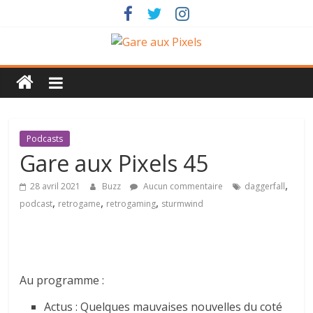
Passer
au
contenu
Gare
aux
Pixels
Podcasts
Gare aux Pixels 45
Un
,
28 avril 2021
Buzz
Aucun commentaire
daggerfall
pixel
,
,
,
podcast
retrogame
retrogaming
sturmwind
peut
en
cacher
un
autre
Au programme :
…
Actus : Quelques mauvaises nouvelles du coté