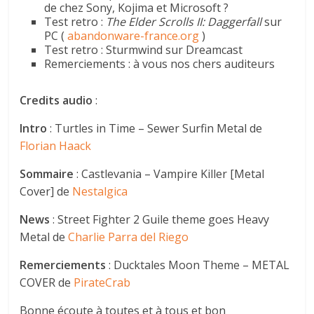
de chez Sony, Kojima et Microsoft ?
Test retro :
The Elder Scrolls II: Daggerfall
sur
PC (
abandonware-france.org
)
Test retro : Sturmwind sur Dreamcast
Remerciements : à vous nos chers auditeurs
Credits audio
:
Intro
: Turtles in Time – Sewer Surfin Metal de
Florian Haack
Sommaire
: Castlevania – Vampire Killer [Metal
Cover] de
Nestalgica
News
: Street Fighter 2 Guile theme goes Heavy
Metal de
Charlie Parra del Riego
Remerciements
: Ducktales Moon Theme – METAL
COVER de
PirateCrab
Bonne écoute à toutes et à tous et bon