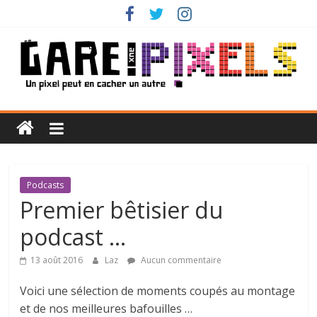
Passer
au
contenu
Gare
aux
Pixels
Podcasts
Premier bêtisier du
Un
podcast …
pixel
peut
13 août 2016
Laz
Aucun commentaire
en
cacher
Voici une sélection de moments coupés au montage
un
et de nos meilleures bafouilles …