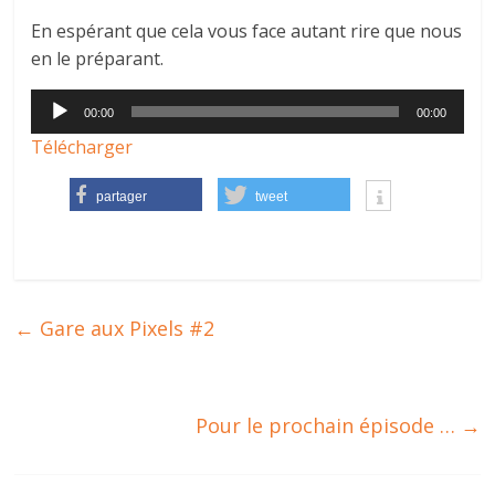
autre
En espérant que cela vous face autant rire que nous
…
en le préparant.
Lecteur
00:00
00:00
audio
Télécharger
partager
tweet
←
Gare aux Pixels #2
Pour le prochain épisode …
→