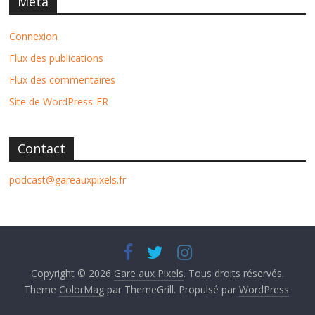
Méta
Connexion
Flux des publications
Flux des commentaires
Site de WordPress-FR
Contact
podcast@gareauxpixels.fr
Copyright © 2026
Gare aux Pixels
. Tous droits réservés.
Theme
ColorMag
par ThemeGrill. Propulsé par
WordPress
.