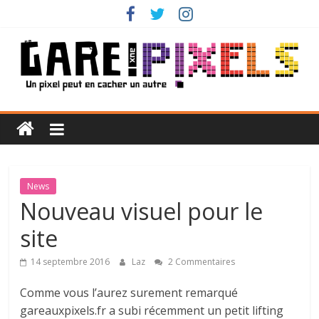
Passer
au
contenu
Gare
aux
Pixels
News
Nouveau visuel pour le
Un
site
pixel
peut
14 septembre 2016
Laz
2 Commentaires
en
cacher
Comme vous l’aurez surement remarqué
un
gareauxpixels.fr a subi récemment un petit lifting