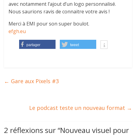
autre
avec notamment l’ajout d’un logo personnalisé.
…
Nous saurions ravis de connaitre votre avis !
Merci à EMI pour son super boulot.
efgh.eu
partager
tweet
←
Gare aux Pixels #3
Le podcast teste un nouveau format
→
2 réflexions sur “
Nouveau visuel pour