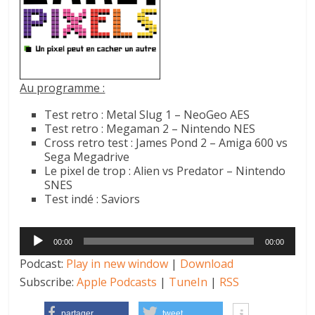
autre
…
Au programme :
Test retro : Metal Slug 1 – NeoGeo AES
Test retro : Megaman 2 – Nintendo NES
Cross retro test : James Pond 2 – Amiga 600 vs
Sega Megadrive
Le pixel de trop : Alien vs Predator – Nintendo
SNES
Test indé : Saviors
Lecteur
00:00
00:00
audio
Podcast:
Play in new window
|
Download
Subscribe:
Apple Podcasts
|
TuneIn
|
RSS
partager
tweet