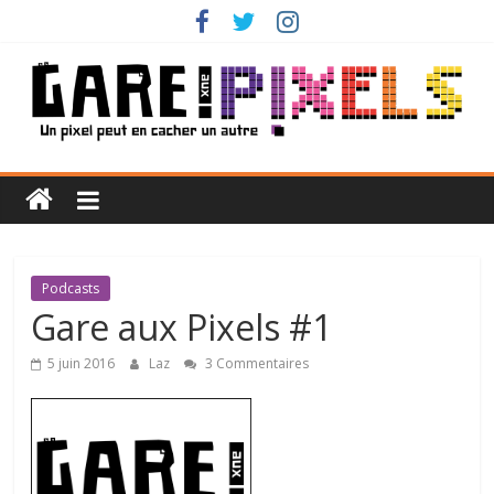
Passer
au
contenu
Gare
aux
Pixels
Podcasts
Gare aux Pixels #1
Un
5 juin 2016
Laz
3 Commentaires
pixel
peut
en
cacher
un