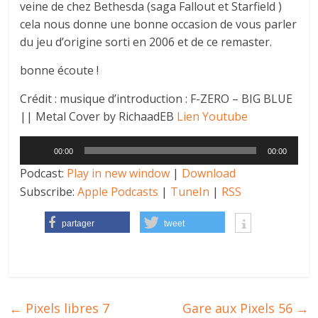
veine de chez Bethesda (saga Fallout et Starfield )
cela nous donne une bonne occasion de vous parler
du jeu d’origine sorti en 2006 et de ce remaster.
bonne écoute !
Crédit : musique d’introduction : F-ZERO – BIG BLUE
|| Metal Cover by RichaadEB
Lien Youtube
Lecteur
00:00
00:00
audio
Podcast:
Play in new window
|
Download
Subscribe:
Apple Podcasts
|
TuneIn
|
RSS
partager
tweet
←
Pixels libres 7
Gare aux Pixels 56
→