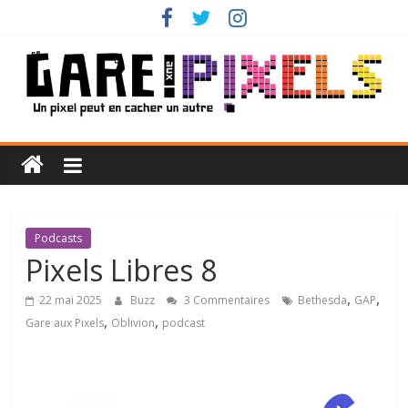
Passer
au
contenu
Gare
aux
Pixels
Podcasts
Pixels Libres 8
Un
,
,
22 mai 2025
Buzz
3 Commentaires
Bethesda
GAP
pixel
,
,
Gare aux Pixels
Oblivion
podcast
peut
en
cacher
un